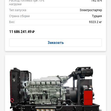
Расход топлива при 75%
162 л/ч
нагрузке
Тип запуска
Электростартер
Страна сборки
Турция
Вес
9323.2 кг
11 686 241.49
₽
Заказать