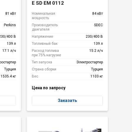
е
E SD EM 0112
81 кВт
Номинальная
84 кВт
мощность
Perkins
Производитель
SDEC
двигателя
230/400 В
Напряжение
230/400 В
139 л
Топливный бак
139 л
17.1 л/ч
Расход топлива
15.2 л/ч
при 75% нагрузке
ростартер
Тип запуска
Электростартер
Турция
Страна сборки
Турция
1535.4 кг
Вес
1103 кг
Цена по запросу
Заказать