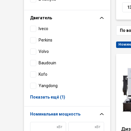
1
Двигатель
Iveco
По в
Perkins
Volvo
Baudouin
Kofo
Yangdong
Показать ещё (1)
Номинальная мощность
кВт
кВт
Диз