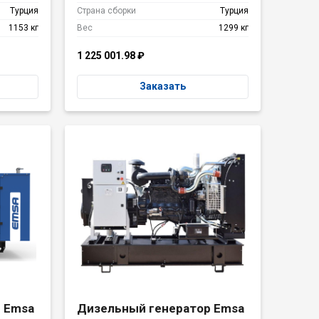
Турция
Страна сборки
Турция
1153 кг
Вес
1299 кг
1 225 001.98
₽
Заказать
 Emsa
Дизельный генератор Emsa