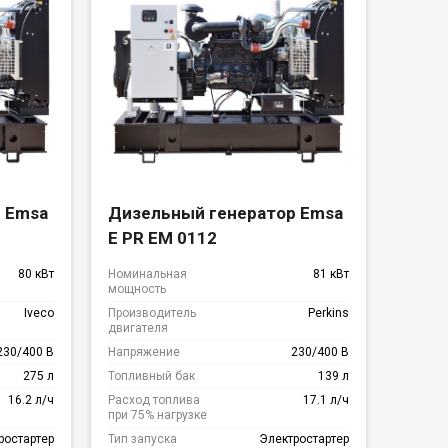
 Emsa
Дизельный генератор Emsa
E PR EM 0112
80 кВт
Номинальная
81 кВт
мощность
Iveco
Производитель
Perkins
двигателя
230/400 В
Напряжение
230/400 В
275 л
Топливный бак
139 л
16.2 л/ч
Расход топлива
17.1 л/ч
при 75% нагрузке
ростартер
Тип запуска
Электростартер