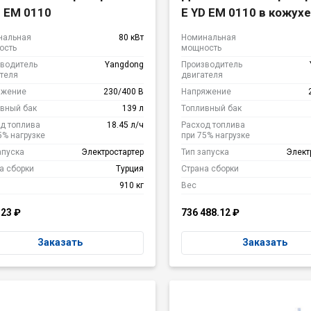
D EM 0110
E YD EM 0110 в кожухе
нальная
80 кВт
Номинальная
ость
мощность
водитель
Yangdong
Производитель
теля
двигателя
яжение
230/400 В
Напряжение
вный бак
139 л
Топливный бак
д топлива
18.45 л/ч
Расход топлива
5% нагрузке
при 75% нагрузке
апуска
Электростартер
Тип запуска
Элект
а сборки
Турция
Страна сборки
910 кг
Вес
323
₽
736 488.12
₽
Заказать
Заказать