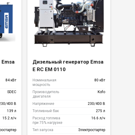
 Emsa
Дизельный генератор Emsa
е
E RC EM 0110
84 кВт
Номинальная
80 кВт
мощность
SDEC
Производитель
Kofo
двигателя
230/400 В
Напряжение
230/400 В
139 л
Топливный бак
275 л
15.2 л/ч
Расход топлива
16.6 л/ч
при 75% нагрузке
ростартер
Тип запуска
Электростартер