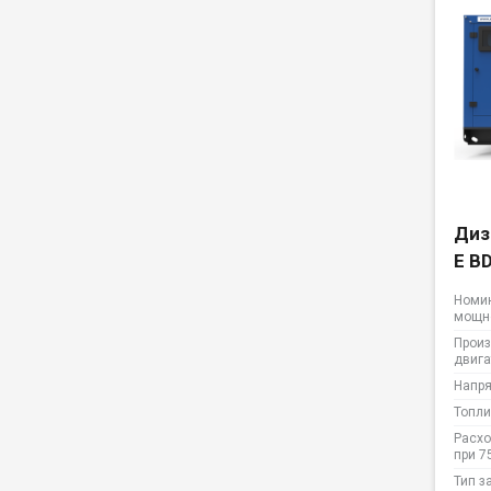
Диз
E B
Номи
мощн
Произ
двига
Напр
Топли
Расхо
при 7
Тип з