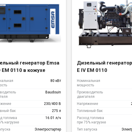
ельный генератор Emsa
Дизельный генератор
D EM 0110 в кожухе
E IV EM 0110
нальная
80 кВт
Номинальная
ость
мощность
водитель
Baudouin
Производитель
теля
двигателя
яжение
230/400 В
Напряжение
вный бак
275 л
Топливный бак
д топлива
16.01 л/ч
Расход топлива
5% нагрузке
при 75% нагрузке
апуска
Электростартер
Тип запуска
Элект