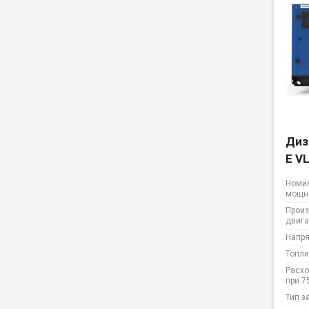
Диз
E V
Номи
мощн
Произ
двига
Напр
Топли
Расхо
при 7
Тип з