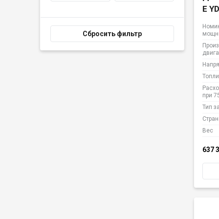
E Y
Номи
Сбросить фильтр
мощн
Произ
двига
Напр
Топли
Расхо
при 7
Тип з
Стран
Вес
637 