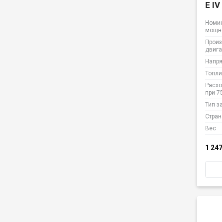
E I
Номи
мощн
Произ
двига
Напр
Топли
Расхо
при 7
Тип з
Стран
Вес
1 24