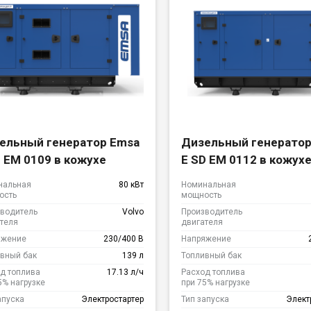
ельный генератор Emsa
Дизельный генератор
L EM 0109 в кожухе
E SD EM 0112 в кожух
нальная
80 кВт
Номинальная
ость
мощность
водитель
Volvo
Производитель
теля
двигателя
яжение
230/400 В
Напряжение
вный бак
139 л
Топливный бак
д топлива
17.13 л/ч
Расход топлива
5% нагрузке
при 75% нагрузке
апуска
Электростартер
Тип запуска
Элект