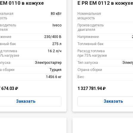
V EM 0110 в кожухе
E PR EM 0112 в кожух
нальная
80 кВт
Номинальная
ость
мощность
водитель
Iveco
Производитель
теля
двигателя
яжение
230/400 В
Напряжение
вный бак
275 л
Топливный бак
д топлива
16.2 л/ч
Расход топлива
5% нагрузке
при 75% нагрузке
апуска
Электростартер
Тип запуска
Элект
а сборки
Турция
Страна сборки
1456.6 кг
Вес
7 674.03
₽
1 327 781.94
₽
Заказать
Заказать