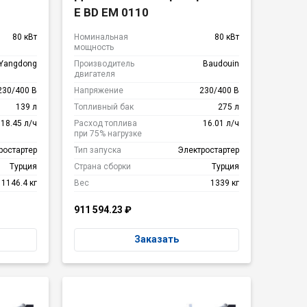
E BD EM 0110
80 кВт
Номинальная
80 кВт
мощность
Yangdong
Производитель
Baudouin
двигателя
230/400 В
Напряжение
230/400 В
139 л
Топливный бак
275 л
18.45 л/ч
Расход топлива
16.01 л/ч
при 75% нагрузке
ростартер
Тип запуска
Электростартер
Турция
Страна сборки
Турция
1146.4 кг
Вес
1339 кг
911 594.23
₽
Заказать