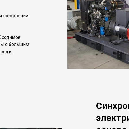
и построении
обходимое
ты с большим
ости.
Синхро
электр