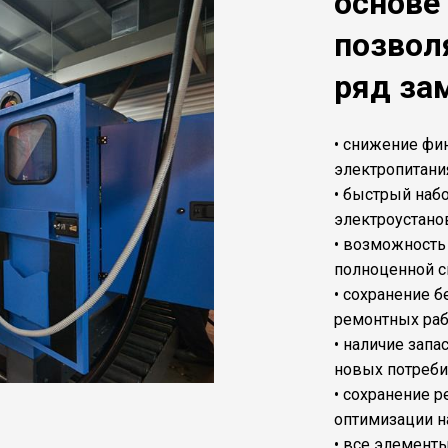
основе
позвол
ряд за
• снижение фи
электропитани
• быстрый наб
электроустанов
• возможность
полноценной с
• сохранение 
ремонтных раб
• наличие зап
новых потреби
• сохранение 
оптимизации н
• все элемент