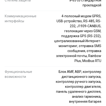
Степень защиты
IP65 со стандартной
прокладкой
Коммуникационные
4-полосный модем GPRS,
интерфейсы
USB-устройство, RS-485, RS-
232, J1939-CANBUS,
геолокация через GSM,
поддержка GPS (RS-232),
централизованный Интернет-
мониторинг, отправка SMS
сообщения, отправка
электронной почты, Rainbow
Plus, Modbus RTU
Функциональные
Блок AMF, АВР, контроллер
возможности
дистанционного запуска,
контроллер ручного запуска,
контроллер двигателя,
панель удаленного дисплея,
анализ гармоника,
внутренняя батарея