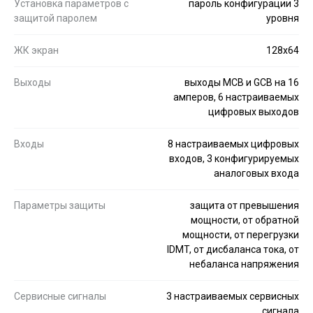
Установка параметров с
пароль конфигурации 3
защитой паролем
уровня
ЖК экран
128x64
Выходы
выходы MCB и GCB на 16
амперов, 6 настраиваемых
цифровых выходов
Входы
8 настраиваемых цифровых
входов, 3 конфигурируемых
аналоговых входа
Параметры защиты
защита от превышения
мощности, от обратной
мощности, от перегрузки
IDMT, от дисбаланса тока, от
небаланса напряжения
Сервисные сигналы
3 настраиваемых сервисных
сигнала