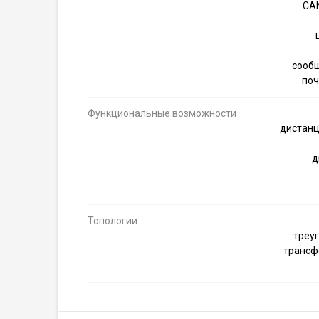
CAN
сообщ
поч
Функциональные возможности
дистанц
д
Топологии
треуг
трансф