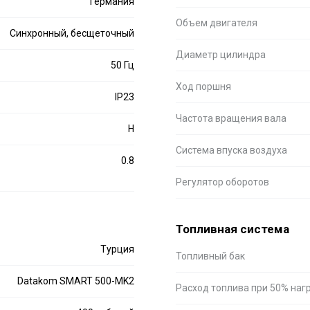
Германия
Объем двигателя
Синхронный, бесщеточный
Диаметр цилиндра
50 Гц
Ход поршня
IP23
Частота вращения вала
H
Система впуска воздуха
0.8
Регулятор оборотов
Топливная система
Турция
Топливный бак
Datakom SMART 500-MK2
Расход топлива при 50% наг