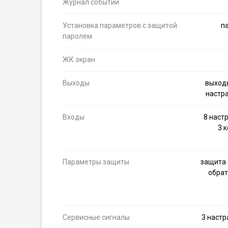
Журнал событий
Установка параметров с защитой
п
паролем
ЖК экран
Выходы
выходы
настр
Входы
8 наст
3 
Параметры защиты
защита 
обрат
Сервисные сигналы
3 наст