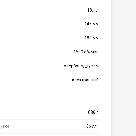
18.1 л
145 мм
183 мм
1500 об/мин
с турбонаддувом
электронный
1086 л
рузке
66 л/ч