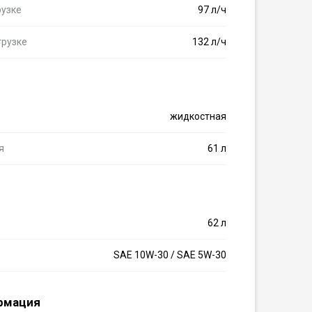
рузке
97 л/ч
грузке
132 л/ч
жидкостная
я
61 л
62 л
SAE 10W-30 / SAE 5W-30
рмация