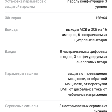
Установка параметров с
пароль конфигурации 3
защитой паролем
уровня
ЖК экран
128x64
Выходы
выходы MCB и GCB на 16
амперов, 6 настраиваемых
цифровых выходов
Входы
8 настраиваемых цифровых
входов, 3 конфигурируемых
аналоговых входа
Параметры защиты
защита от превышения
мощности, от обратной
мощности, от перегрузки
IDMT, от дисбаланса тока, от
небаланса напряжения
Сервисные сигналы
3 настраиваемых сервисных
сигнала