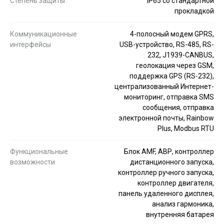
Степень защиты
IP65 со стандартной
прокладкой
Коммуникационные
4-полосный модем GPRS,
интерфейсы
USB-устройство, RS-485, RS-
232, J1939-CANBUS,
геолокация через GSM,
поддержка GPS (RS-232),
централизованный Интернет-
мониторинг, отправка SMS
сообщения, отправка
электронной почты, Rainbow
Plus, Modbus RTU
Функциональные
Блок AMF, АВР, контроллер
возможности
дистанционного запуска,
контроллер ручного запуска,
контроллер двигателя,
панель удаленного дисплея,
анализ гармоника,
внутренняя батарея