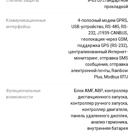
Степень защиты
IP65 со стандартной
прокладкой
Коммуникационные
4-полосный модем GPRS,
интерфейсы
USB-устройство, RS-485, RS-
232, J1939-CANBUS,
геолокация через GSM,
поддержка GPS (RS-232),
централизованный Интернет-
мониторинг, отправка SMS
сообщения, отправка
электронной почты, Rainbow
Plus, Modbus RTU
Функциональные
Блок AMF, АВР, контроллер
возможности
дистанционного запуска,
контроллер ручного запуска,
контроллер двигателя,
панель удаленного дисплея,
анализ гармоника,
внутренняя батарея