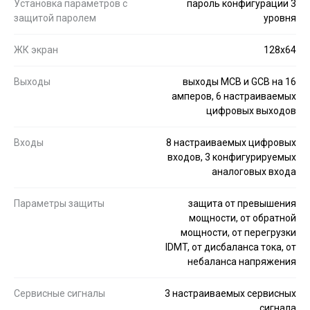
Установка параметров с
пароль конфигурации 3
защитой паролем
уровня
ЖК экран
128x64
Выходы
выходы MCB и GCB на 16
амперов, 6 настраиваемых
цифровых выходов
Входы
8 настраиваемых цифровых
входов, 3 конфигурируемых
аналоговых входа
Параметры защиты
защита от превышения
мощности, от обратной
мощности, от перегрузки
IDMT, от дисбаланса тока, от
небаланса напряжения
Сервисные сигналы
3 настраиваемых сервисных
сигнала