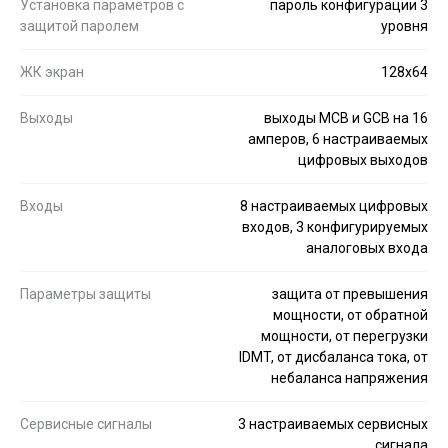
Установка параметров с
пароль конфигурации 3
защитой паролем
уровня
ЖК экран
128x64
Выходы
выходы MCB и GCB на 16
амперов, 6 настраиваемых
цифровых выходов
Входы
8 настраиваемых цифровых
входов, 3 конфигурируемых
аналоговых входа
Параметры защиты
защита от превышения
мощности, от обратной
мощности, от перегрузки
IDMT, от дисбаланса тока, от
небаланса напряжения
Сервисные сигналы
3 настраиваемых сервисных
сигнала