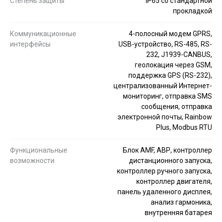
Степень защиты
IP65 со стандартной
прокладкой
Коммуникационные
4-полосный модем GPRS,
интерфейсы
USB-устройство, RS-485, RS-
232, J1939-CANBUS,
геолокация через GSM,
поддержка GPS (RS-232),
централизованный Интернет-
мониторинг, отправка SMS
сообщения, отправка
электронной почты, Rainbow
Plus, Modbus RTU
Функциональные
Блок AMF, АВР, контроллер
возможности
дистанционного запуска,
контроллер ручного запуска,
контроллер двигателя,
панель удаленного дисплея,
анализ гармоника,
внутренняя батарея