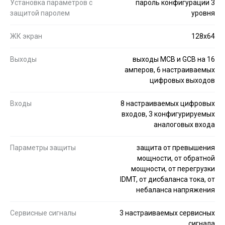
Установка параметров с
пароль конфигурации 3
защитой паролем
уровня
ЖК экран
128x64
Выходы
выходы MCB и GCB на 16
амперов, 6 настраиваемых
цифровых выходов
Входы
8 настраиваемых цифровых
входов, 3 конфигурируемых
аналоговых входа
Параметры защиты
защита от превышения
мощности, от обратной
мощности, от перегрузки
IDMT, от дисбаланса тока, от
небаланса напряжения
Сервисные сигналы
3 настраиваемых сервисных
сигнала