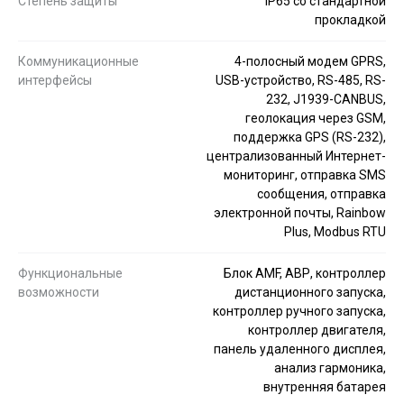
Степень защиты
IP65 со стандартной
прокладкой
Коммуникационные
4-полосный модем GPRS,
интерфейсы
USB-устройство, RS-485, RS-
232, J1939-CANBUS,
геолокация через GSM,
поддержка GPS (RS-232),
централизованный Интернет-
мониторинг, отправка SMS
сообщения, отправка
электронной почты, Rainbow
Plus, Modbus RTU
Функциональные
Блок AMF, АВР, контроллер
возможности
дистанционного запуска,
контроллер ручного запуска,
контроллер двигателя,
панель удаленного дисплея,
анализ гармоника,
внутренняя батарея